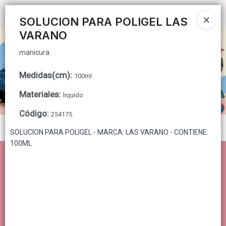
manicura
Ingresar a la Tienda
SOLUCION PARA POLIGEL LAS
VARANO
CÓMO COMPRAR
manicura
QUIÉNES SOMOS
Medidas(cm)
:
100ml
CONTACTO
Materiales
:
liquido
Código
:
254175
Menú
SOLUCION PARA POLIGEL - MARCA: LAS VARANO - CONTIENE:
100ML
manicura
Lista vacía