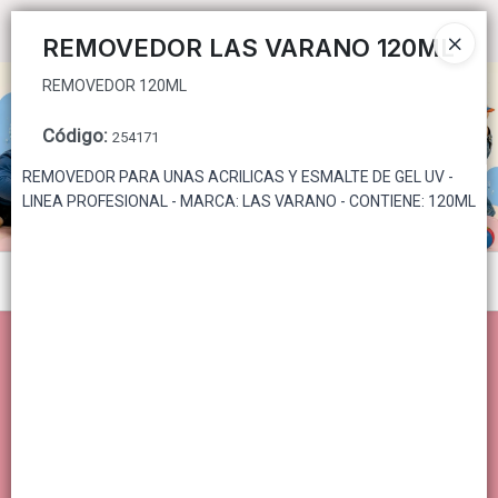
REMOVEDOR 120ML
Ingresar a la Tienda
REMOVEDOR LAS VARANO 120ML
REMOVEDOR 120ML
CÓMO COMPRAR
Código
:
254171
QUIÉNES SOMOS
REMOVEDOR PARA UNAS ACRILICAS Y ESMALTE DE GEL UV -
LINEA PROFESIONAL - MARCA: LAS VARANO - CONTIENE: 120ML
CONTACTO
Menú
REMOVEDOR 120ML
Lista vacía