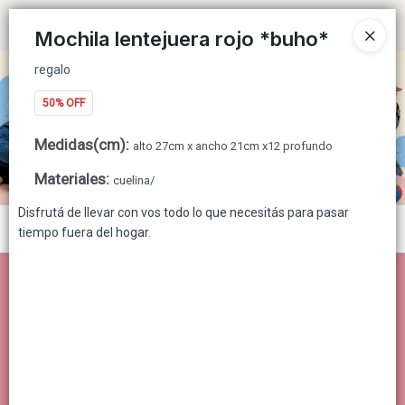
regalo
Ingresar a la Tienda
Mochila lentejuera rojo *buho*
regalo
CÓMO COMPRAR
50% OFF
QUIÉNES SOMOS
Medidas(cm)
:
alto 27cm x ancho 21cm x12 profundo
CONTACTO
Materiales
:
cuelina/
Disfrutá de llevar con vos todo lo que necesitás para pasar
Menú
tiempo fuera del hogar.
regalo
Lista vacía