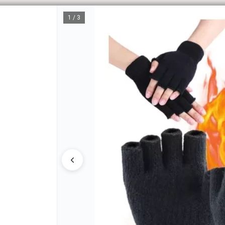
1 / 3
CÓM