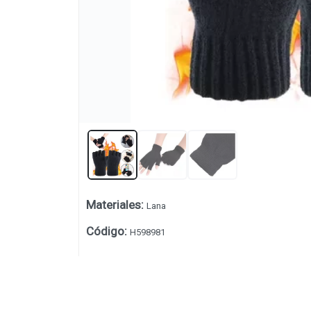
Materiales
:
Lana
Lista vacía
Código
:
H598981