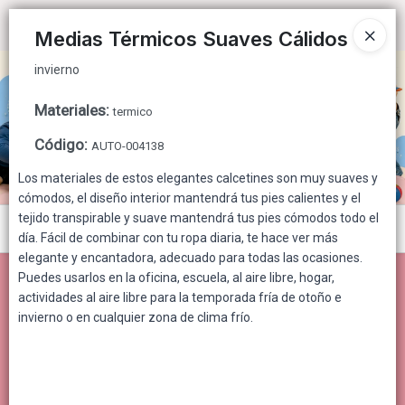
invierno
Ingresar a la Tienda
Medias Térmicos Suaves Cálidos
invierno
CÓMO COMPRAR
Materiales
:
termico
QUIÉNES SOMOS
Código
:
AUTO-004138
CONTACTO
Los materiales de estos elegantes calcetines son muy suaves y
cómodos, el diseño interior mantendrá tus pies calientes y el
tejido transpirable y suave mantendrá tus pies cómodos todo el
Menú
día. Fácil de combinar con tu ropa diaria, te hace ver más
elegante y encantadora, adecuado para todas las ocasiones.
invierno
Puedes usarlos en la oficina, escuela, al aire libre, hogar,
actividades al aire libre para la temporada fría de otoño e
invierno o en cualquier zona de clima frío.
Lista vacía