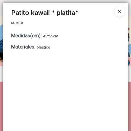
suerte
Ingresar a la Tienda
Patito kawaii * platita*
suerte
CÓMO COMPRAR
Medidas(cm)
:
45*55cm
QUIÉNES SOMOS
Materiales
:
plastico
CONTACTO
Menú
suerte
Lista vacía