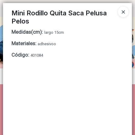
Ingresar a la Tienda
Mini Rodillo Quita Saca Pelusa
Pelos
CÓMO COMPRAR
Medidas(cm)
:
largo 15cm
QUIÉNES SOMOS
Materiales
:
adhesivoo
Código
:
CONTACTO
401084
Menú
Lista vacía