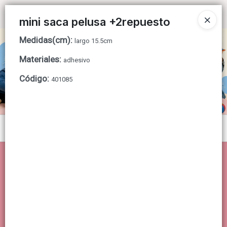
Ingresar a la Tienda
mini saca pelusa +2repuesto
Medidas(cm)
:
CÓMO COMPRAR
largo 15.5cm
Materiales
:
adhesivo
QUIÉNES SOMOS
Código
:
401085
CONTACTO
Menú
Lista vacía