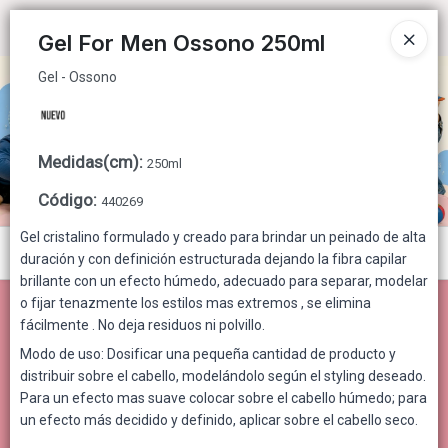
Gel - Ossono
Ingresar a la Tienda
Gel For Men Ossono 250ml
Gel - Ossono
CÓMO COMPRAR
QUIÉNES SOMOS
Medidas(cm)
:
250ml
CONTACTO
Código
:
440269
Gel cristalino formulado y creado para brindar un peinado de alta
Menú
duración y con definición estructurada dejando la fibra capilar
brillante con un efecto húmedo, adecuado para separar, modelar
Gel - Ossono
o fijar tenazmente los estilos mas extremos , se elimina
fácilmente . No deja residuos ni polvillo.
Modo de uso: Dosificar una pequeña cantidad de producto y
distribuir sobre el cabello, modelándolo según el styling deseado.
Lista vacía
Para un efecto mas suave colocar sobre el cabello húmedo; para
un efecto más decidido y definido, aplicar sobre el cabello seco.