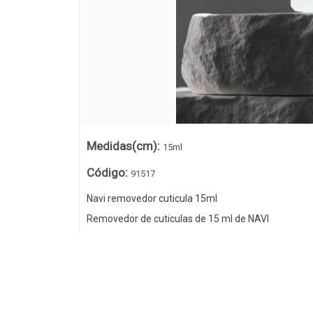
Medidas(cm)
:
15ml
Código
:
91517
Navi removedor cuticula 15ml
Lista vacía
Removedor de cuticulas de 15 ml de NAVI