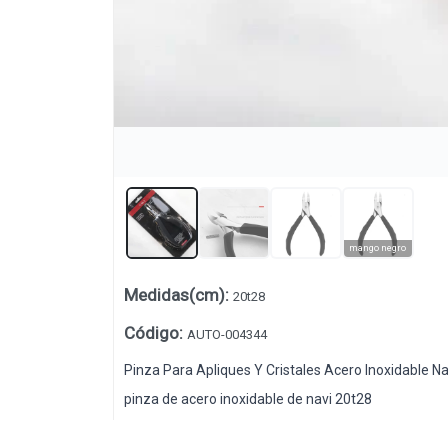
mango negro
Medidas(cm)
:
20t28
Lista vacía
Código
:
AUTO-004344
Pinza Para Apliques Y Cristales Acero Inoxidable Na
pinza de acero inoxidable de navi 20t28