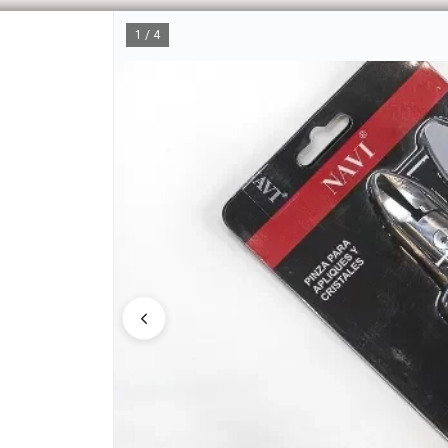
1 / 4
CÓM