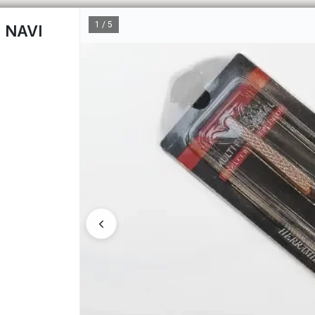
1 / 5
o NAVI
CÓM