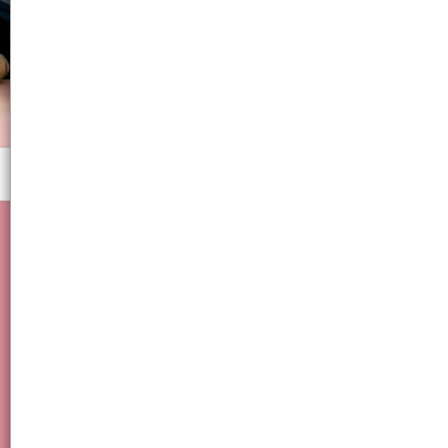
Menú
Repujador y pinza incluida