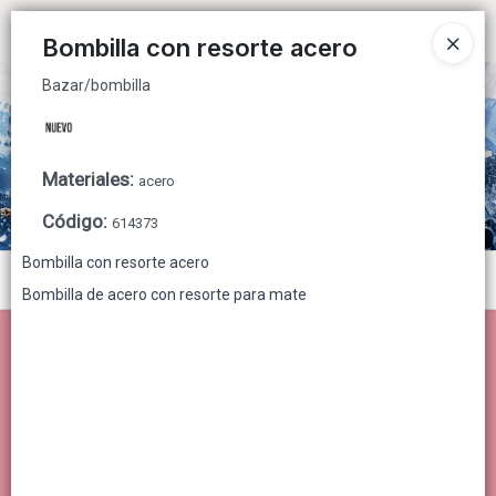
Bazar/bombilla
Ingresar a la Tienda
Bombilla con resorte acero
Bazar/bombilla
CÓMO COMPRAR
QUIÉNES SOMOS
Materiales
:
acero
CONTACTO
Código
:
614373
Bombilla con resorte acero
Menú
Bombilla de acero con resorte para mate
Bazar/bombilla
Lista vacía