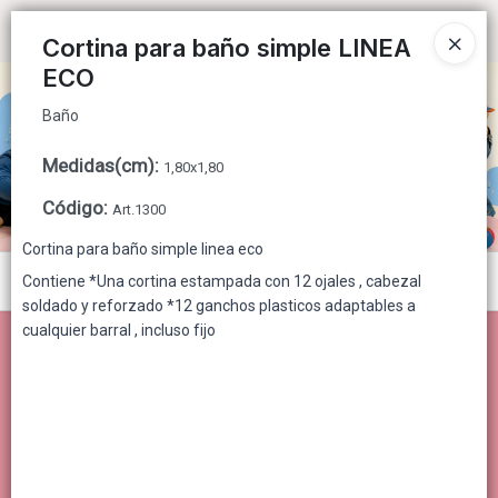
Baño
Ingresar a la Tienda
Cortina para baño simple LINEA
ECO
CÓMO COMPRAR
Baño
QUIÉNES SOMOS
Medidas(cm)
:
1,80x1,80
CONTACTO
Código
:
Art.1300
Cortina para baño simple linea eco
Menú
Contiene
*
Una cortina estampada con 12 ojales , cabezal
soldado y reforzado
*
12 ganchos plasticos adaptables a
Baño
cualquier barral , incluso fijo
Lista vacía