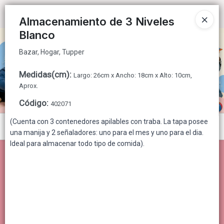
Bazar, Hogar, Tupper
Ingresar a la Tienda
Almacenamiento de 3 Niveles
Blanco
CÓMO COMPRAR
Bazar, Hogar, Tupper
QUIÉNES SOMOS
Medidas(cm)
:
Largo: 26cm x Ancho: 18cm x Alto: 10cm,
Aprox.
CONTACTO
Código
:
402071
(Cuenta con 3 contenedores apilables con traba. La tapa posee
Menú
una manija y 2 señaladores: uno para el mes y uno para el dia.
Ideal para almacenar todo tipo de comida).
Bazar, Hogar, Tupper
Lista vacía