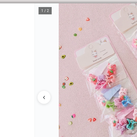
1 / 2
CÓM