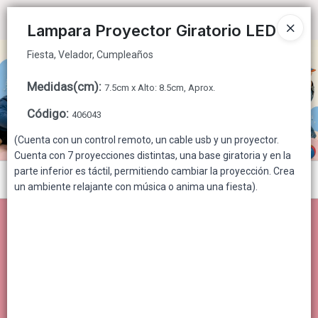
Fiesta, Velador, Cumpleaños
Ingresar a la Tienda
Lampara Proyector Giratorio LED
Fiesta, Velador, Cumpleaños
CÓMO COMPRAR
Medidas(cm)
:
7.5cm x Alto: 8.5cm, Aprox.
QUIÉNES SOMOS
Código
:
406043
CONTACTO
(Cuenta con un control remoto, un cable usb y un proyector.
Cuenta con 7 proyecciones distintas, una base giratoria y en la
parte inferior es táctil, permitiendo cambiar la proyección. Crea
Menú
un ambiente relajante con música o anima una fiesta).
Fiesta, Velador, Cumpleaños
Lista vacía