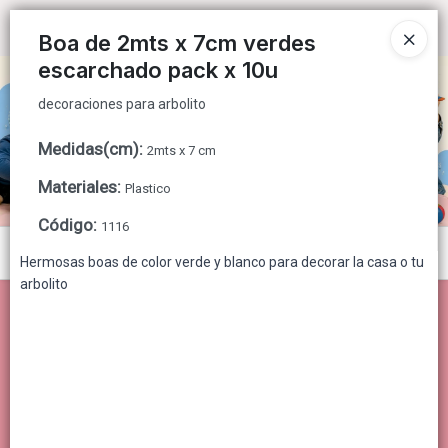
decoraciones para arbolito
Ingresar a la Tienda
Boa de 2mts x 7cm verdes
escarchado pack x 10u
CÓMO COMPRAR
decoraciones para arbolito
QUIÉNES SOMOS
Medidas(cm)
:
2mts x 7 cm
CONTACTO
Materiales
:
Plastico
Código
:
1116
Menú
Hermosas boas de color verde y blanco para decorar la casa o tu
arbolito
decoraciones para arbolito
Lista vacía