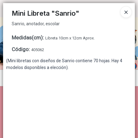
Sanrio, anotador, escolar
Ingresar a la Tienda
Mini Libreta "Sanrio"
Sanrio, anotador, escolar
CÓMO COMPRAR
Medidas(cm)
:
Libreta 10cm x 12cm Aprox.
QUIÉNES SOMOS
Código
:
405062
CONTACTO
(Mini libretas con diseños de Sanrio contiene 70 hojas. Hay 4
modelos disponibles a elección).
Menú
Sanrio, anotador, escolar
Lista vacía