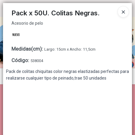
Acesorio de pelo
Ingresar a la Tienda
Pack x 50U. Colitas Negras.
Acesorio de pelo
CÓMO COMPRAR
QUIÉNES SOMOS
Medidas(cm)
:
Largo: 15cm x Ancho: 11,5cm
CONTACTO
Código
:
538004
Pack de colitas chiquitas color negras elastizadas perfectas para
Menú
realizarse cualquier tipo de peinado,trae 50 unidades
Acesorio de pelo
Lista vacía