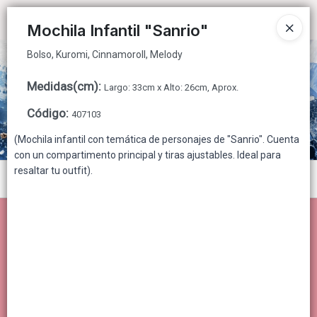
Bolso, Kuromi, Cinnamoroll, Melody
Ingresar a la Tienda
Mochila Infantil "Sanrio"
Bolso, Kuromi, Cinnamoroll, Melody
CÓMO COMPRAR
Medidas(cm)
:
Largo: 33cm x Alto: 26cm, Aprox.
QUIÉNES SOMOS
Código
:
407103
CONTACTO
(Mochila infantil con temática de personajes de "Sanrio". Cuenta
con un compartimento principal y tiras ajustables. Ideal para
resaltar tu outfit).
Menú
Bolso, Kuromi, Cinnamoroll, Melody
Lista vacía