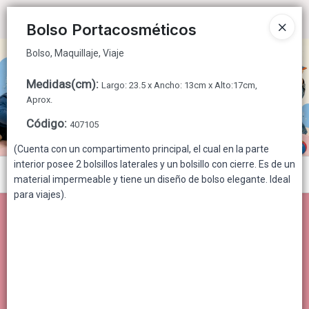
Bolso, Maquillaje, Viaje
Ingresar a la Tienda
Bolso Portacosméticos
Bolso, Maquillaje, Viaje
CÓMO COMPRAR
Medidas(cm)
:
Largo: 23.5 x Ancho: 13cm x Alto:17cm,
QUIÉNES SOMOS
Aprox.
Código
:
407105
CONTACTO
(Cuenta con un compartimento principal, el cual en la parte
interior posee 2 bolsillos laterales y un bolsillo con cierre. Es de un
Menú
material impermeable y tiene un diseño de bolso elegante. Ideal
para viajes).
Bolso, Maquillaje, Viaje
Lista vacía