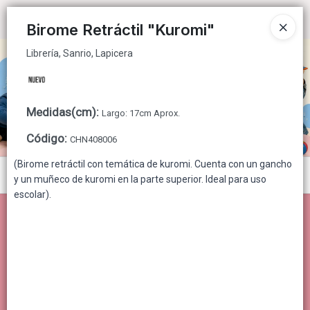
Librería, Sanrio, Lapicera
Ingresar a la Tienda
Birome Retráctil "Kuromi"
Librería, Sanrio, Lapicera
CÓMO COMPRAR
QUIÉNES SOMOS
Medidas(cm)
:
Largo: 17cm Aprox.
CONTACTO
Código
:
CHN408006
(Birome retráctil con temática de kuromi. Cuenta con un gancho
Menú
y un muñeco de kuromi en la parte superior. Ideal para uso
escolar).
Librería, Sanrio, Lapicera
Lista vacía