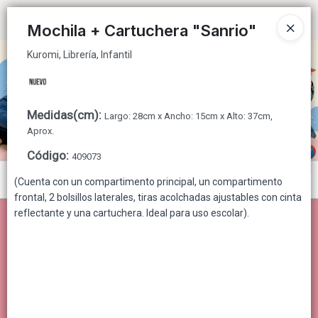
Kuromi, Librería, Infantil
Ingresar a la Tienda
Mochila + Cartuchera "Sanrio"
Kuromi, Librería, Infantil
CÓMO COMPRAR
QUIÉNES SOMOS
Medidas(cm)
:
Largo: 28cm x Ancho: 15cm x Alto: 37cm,
CONTACTO
Aprox.
Código
:
409073
Menú
(Cuenta con un compartimento principal, un compartimento
frontal, 2 bolsillos laterales, tiras acolchadas ajustables con cinta
Kuromi, Librería, Infantil
reflectante y una cartuchera. Ideal para uso escolar).
Lista vacía