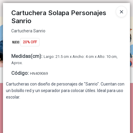
Cartuchera Sanrio
Ingresar a la Tienda
Cartuchera Solapa Personajes
Sanrio
CÓMO COMPRAR
Cartuchera Sanrio
QUIÉNES SOMOS
20% OFF
CONTACTO
Medidas(cm)
:
Largo: 21.5 cm x Ancho: 4 cm x Alto: 10 cm,
Aprox.
Código
:
HN409069
Menú
Cartucheras con diseño de personajes de "Sanrio". Cuentan con
Cartuchera Sanrio
un bolsillo red y un separador para colocar útiles. Ideal para uso
escolar.
Lista vacía