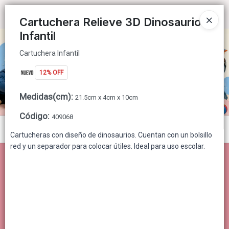
Cartuchera Infantil
Ingresar a la Tienda
Cartuchera Relieve 3D Dinosaurio
Infantil
CÓMO COMPRAR
Cartuchera Infantil
QUIÉNES SOMOS
12% OFF
CONTACTO
Medidas(cm)
:
21.5cm x 4cm x 10cm
Código
:
409068
Menú
Cartucheras con diseño de dinosaurios. Cuentan con un bolsillo
red y un separador para colocar útiles. Ideal para uso escolar.
Cartuchera Infantil
Lista vacía