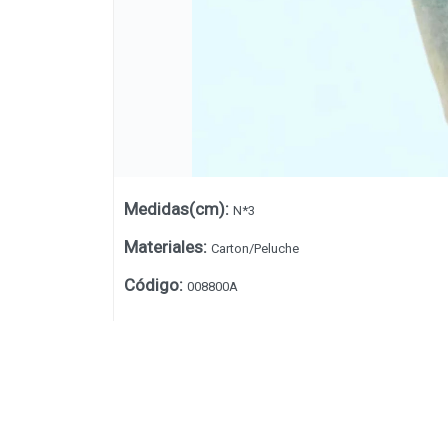
Medidas(cm)
:
N*3
Materiales
:
Carton/Peluche
Código
:
008800A
Lista vacía