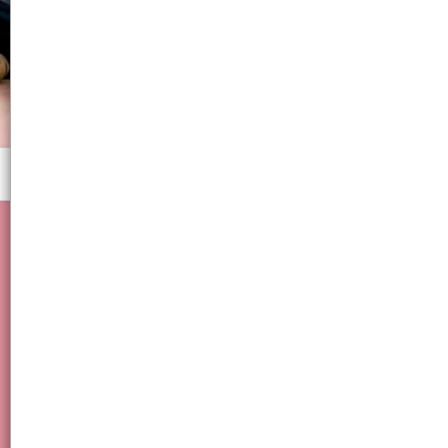
Menú
Libreria/Carpera/Escolar