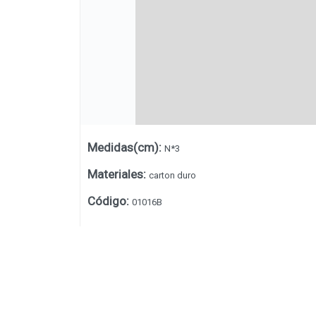
Medidas(cm)
:
N*3
Materiales
:
carton duro
Código
:
01016B
Lista vacía