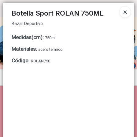
Bazar Deportivo
Ingresar a la Tienda
Botella Sport ROLAN 750ML
Bazar Deportivo
CÓMO COMPRAR
Medidas(cm)
:
750ml
QUIÉNES SOMOS
Materiales
:
acero termico
CONTACTO
Código
:
ROLAN750
Menú
Bazar Deportivo
Lista vacía