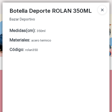
Bazar Deportivo
Ingresar a la Tienda
Botella Deporte ROLAN 350ML
Bazar Deportivo
CÓMO COMPRAR
Medidas(cm)
:
350ml
QUIÉNES SOMOS
Materiales
:
acero termico
CONTACTO
Código
:
rolan350
Menú
Bazar Deportivo
Lista vacía