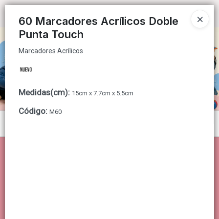
Marcadores Acrílicos
Ingresar a la Tienda
60 Marcadores Acrílicos Doble
Punta Touch
CÓMO COMPRAR
Marcadores Acrílicos
QUIÉNES SOMOS
CONTACTO
Medidas(cm)
:
15cm x 7.7cm x 5.5cm
Código
:
M60
Menú
Marcadores Acrílicos
Lista vacía