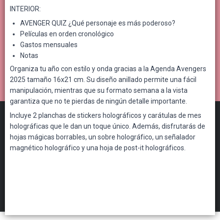
INTERIOR:
AVENGER QUIZ ¿Qué personaje es más poderoso?
Películas en orden cronológico
Gastos mensuales
Notas
Organiza tu año con estilo y onda gracias a la Agenda Avengers
2025 tamaño 16x21 cm. Su diseño anillado permite una fácil
manipulación, mientras que su formato semana a la vista
garantiza que no te pierdas de ningún detalle importante.
Incluye 2 planchas de stickers holográficos y carátulas de mes
holográficas que le dan un toque único. Además, disfrutarás de
hojas mágicas borrables, un sobre holográfico, un señalador
magnético holográfico y una hoja de post-it holográficos.
Distribuidora Por Mayor
©
2026
FILTROS
Defensa de las y los consumidores. Para reclamos
ingresá acá.
Botón de arrepentimiento
Hecho con ❤️por VentasxMayor