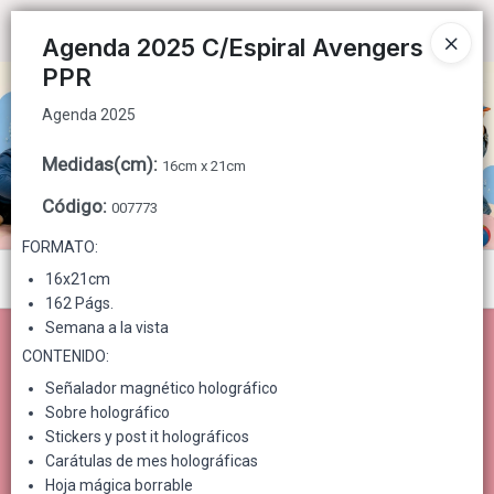
Agenda 2025
Ingresar a la Tienda
Agenda 2025 C/Espiral Avengers
PPR
CÓMO COMPRAR
Agenda 2025
QUIÉNES SOMOS
Medidas(cm)
:
16cm x 21cm
CONTACTO
Código
:
007773
FORMATO:
Menú
16x21cm
162 Págs.
Agenda 2025
Semana a la vista
CONTENIDO:
Señalador magnético holográfico
Sobre holográfico
Lista vacía
Stickers y post it holográficos
Carátulas de mes holográficas
Hoja mágica borrable