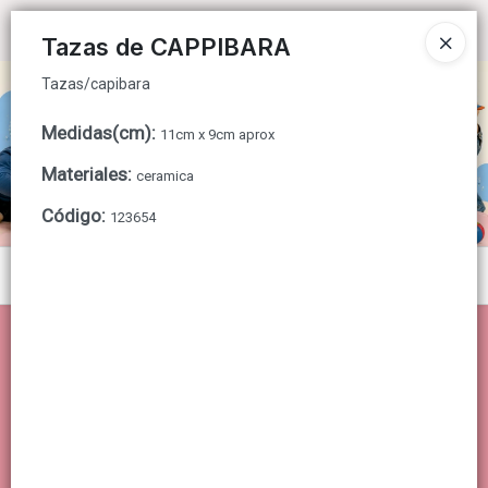
Tazas/capibara
Ingresar a la Tienda
Tazas de CAPPIBARA
Tazas/capibara
CÓMO COMPRAR
Medidas(cm)
:
11cm x 9cm aprox
QUIÉNES SOMOS
Materiales
:
ceramica
CONTACTO
Código
:
123654
Menú
Tazas/capibara
Lista vacía