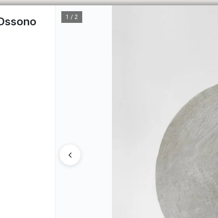
1 / 2
 Ossono
CÓM