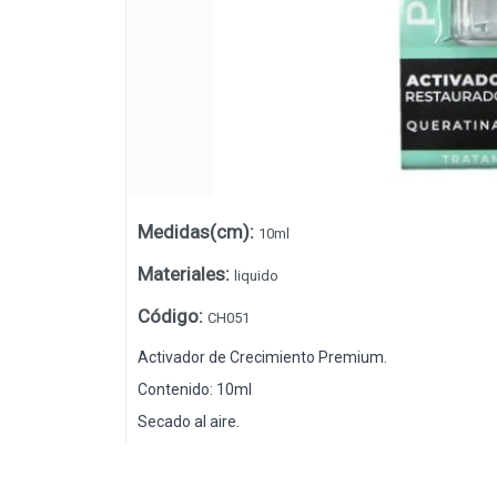
Medidas(cm)
:
10ml
Materiales
:
liquido
Código
:
CH051
Lista vacía
Activador de Crecimiento Premium.
Contenido: 10ml
Secado al aire.