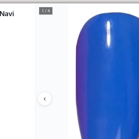
1 / 4
Navi
CÓM