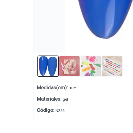
Medidas(cm)
:
10ml
Lista vacía
Materiales
:
gel
Código
:
N256