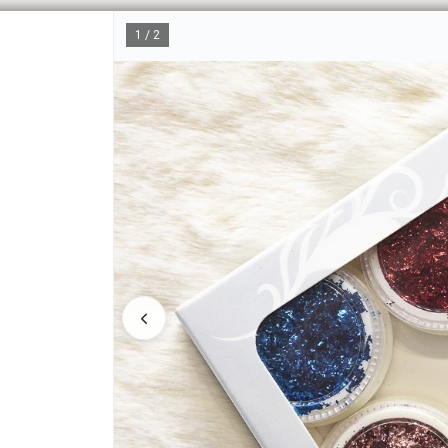
1 / 2
CÓM