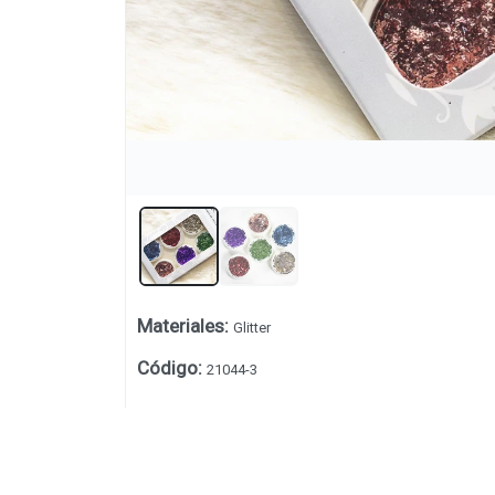
Materiales
:
Glitter
Lista vacía
Código
:
21044-3