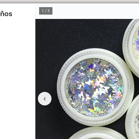
1 / 3
años
CÓM