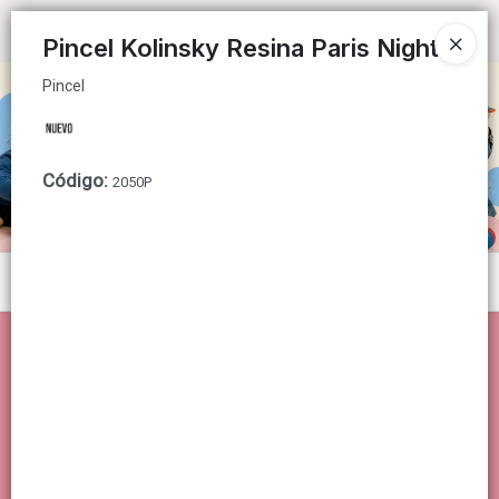
Pincel
Ingresar a la Tienda
Pincel Kolinsky Resina Paris Night
Pincel
CÓMO COMPRAR
QUIÉNES SOMOS
Código
:
2050P
CONTACTO
Menú
Pincel
Lista vacía