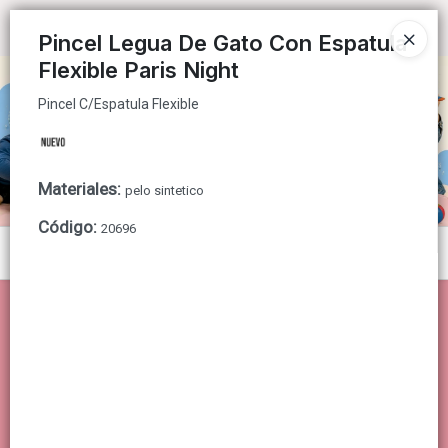
Pincel C/Espatula Flexible
Ingresar a la Tienda
Pincel Legua De Gato Con Espatula
Flexible Paris Night
CÓMO COMPRAR
Pincel C/Espatula Flexible
QUIÉNES SOMOS
CONTACTO
Materiales
:
pelo sintetico
Código
:
20696
Menú
Pincel C/Espatula Flexible
Lista vacía