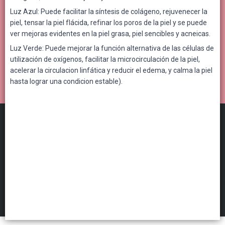
Luz Azul: Puede facilitar la síntesis de colágeno, rejuvenecer la
piel, tensar la piel flácida, refinar los poros de la piel y se puede
ver mejoras evidentes en la piel grasa, piel sencibles y acneicas.
Luz Verde: Puede mejorar la función alternativa de las células de
utilización de oxígenos, facilitar la microcirculación de la piel,
acelerar la circulacion linfática y reducir el edema, y calma la piel
hasta lograr una condicion estable).
Distribuidora Por Mayor
©
2026
FILTROS
Defensa de las y los consumidores. Para reclamos
ingresá acá.
Botón de arrepentimiento
Hecho con ❤️por VentasxMayor