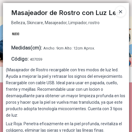
Belleza, Skincare, Masajeador, Limpiador, rostro
Ingresar a la Tienda
Masajeador de Rostro con Luz Led
Belleza, Skincare, Masajeador, Limpiador, rostro
CÓMO COMPRAR
QUIÉNES SOMOS
Medidas(cm)
:
Ancho: 9cm Alto: 12cm Aprox.
CONTACTO
Código
:
407059
(Masajeador de Rostro recargable con tres modos de luz led.
Menú
Ayuda a mejorar la piel y retrasar los signos del envejecimiento.
Recargable con cable USB. Ideal para usar en papada, cuello,
Belleza, Skincare, Masajeador, Limpiador, rostro
frente y mejillas. Recomendable usar con un locion o
desmaquillante para obtener un mayor limpieza profunda en los
poros y hacer que la piel se vuelva mas translucida, ya que este
producto adopta tecnología micocorrientes. Cuenta con 3 tipos
Lista vacía
de luz:
Luz Roja: Penetra eficazmente en la piel profunda, revitaliza el
colágeno, eliminar las ojeras y reducir las líneas finas.