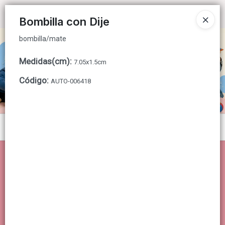
bombilla/mate
Ingresar a la Tienda
Bombilla con Dije
bombilla/mate
CÓMO COMPRAR
Medidas(cm)
:
7.05x1.5cm
QUIÉNES SOMOS
Código
:
AUTO-006418
CONTACTO
Menú
bombilla/mate
Lista vacía