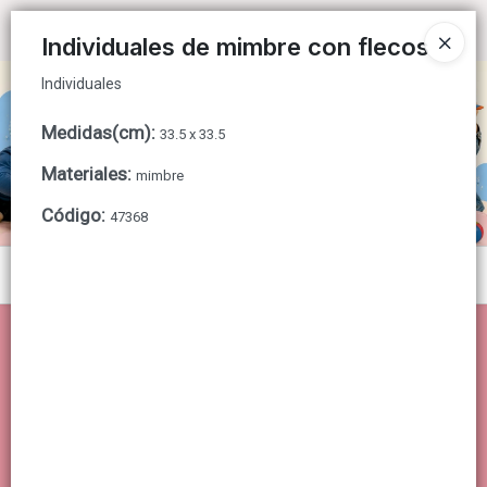
Individuales
Ingresar a la Tienda
Individuales de mimbre con flecos
Individuales
CÓMO COMPRAR
Medidas(cm)
:
33.5 x 33.5
QUIÉNES SOMOS
Materiales
:
mimbre
CONTACTO
Código
:
47368
Menú
Individuales
Lista vacía