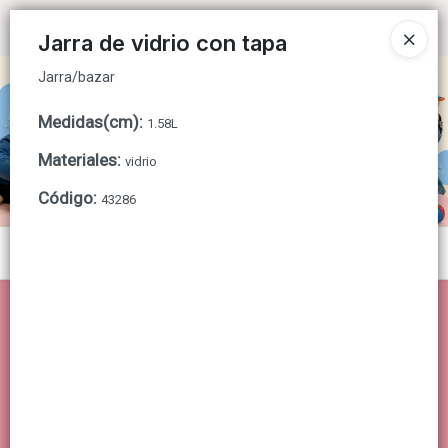
Jarra/bazar
Ingresar a la Tienda
Jarra de vidrio con tapa
Jarra/bazar
CÓMO COMPRAR
Medidas(cm)
:
1.58L
QUIÉNES SOMOS
Materiales
:
vidrio
CONTACTO
Código
:
43286
Menú
Jarra/bazar
Lista vacía