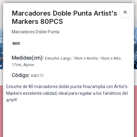
Marcadores Doble Punta
Ingresar a la Tienda
Marcadores Doble Punta Artist's
Markers 80PCS
CÓMO COMPRAR
Marcadores Doble Punta
QUIÉNES SOMOS
CONTACTO
Medidas(cm)
:
Estuche: Largo: 19cm x Ancho: 16cm x Alto:
17cm, Aprox.
Código
:
650171
Menú
Estuche de 80 marcadores doble punta fina/amplia con Artist's
Marcadores Doble Punta
Markers excelente calidad, ideal para regalar a los fanáticos del
arte!!!
Lista vacía