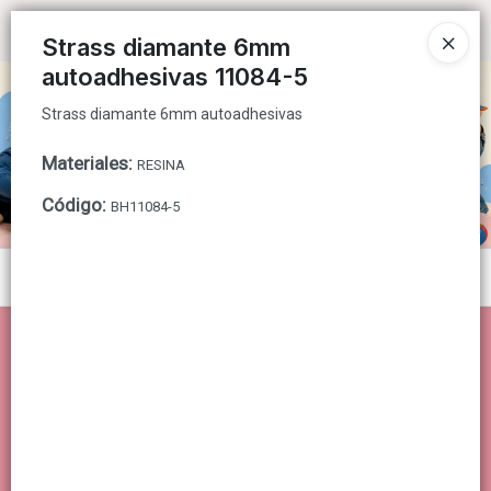
Strass diamante 6mm autoadhesivas
Ingresar a la Tienda
Strass diamante 6mm
autoadhesivas 11084-5
CÓMO COMPRAR
Strass diamante 6mm autoadhesivas
QUIÉNES SOMOS
Materiales
:
RESINA
CONTACTO
Código
:
BH11084-5
Menú
Strass diamante 6mm autoadhesivas
Lista vacía