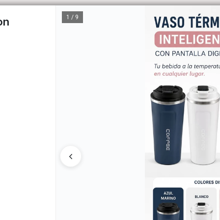
1 / 9
on
CÓM