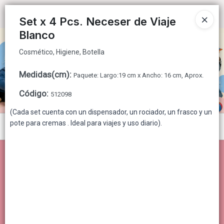
Cosmético, Higiene, Botella
Ingresar a la Tienda
Set x 4 Pcs. Neceser de Viaje
Blanco
CÓMO COMPRAR
Cosmético, Higiene, Botella
QUIÉNES SOMOS
Medidas(cm)
:
Paquete: Largo:19 cm x Ancho: 16 cm, Aprox.
CONTACTO
Código
:
512098
(Cada set cuenta con un dispensador, un rociador, un frasco y un
pote para cremas . Ideal para viajes y uso diario).
Menú
Cosmético, Higiene, Botella
Lista vacía