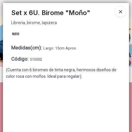
Libreria, birome, lapizera
Ingresar a la Tienda
Set x 6U. Birome "Moño"
Libreria, birome, lapizera
CÓMO COMPRAR
QUIÉNES SOMOS
Medidas(cm)
:
Largo: 15cm Aprox.
CONTACTO
Código
:
513002
(Cuenta con 6 biromes de tinta negra, hermosos diseños de
Menú
color rosa con moños. Ideal para regalar).
Libreria, birome, lapizera
Lista vacía