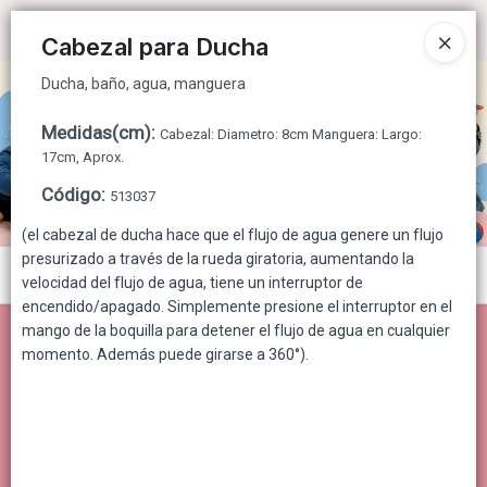
Ducha, baño, agua, manguera
Ingresar a la Tienda
Cabezal para Ducha
Ducha, baño, agua, manguera
CÓMO COMPRAR
Medidas(cm)
:
Cabezal: Diametro: 8cm Manguera: Largo:
QUIÉNES SOMOS
17cm, Aprox.
Código
:
513037
CONTACTO
(el cabezal de ducha hace que el flujo de agua genere un flujo
presurizado a través de la rueda giratoria, aumentando la
Menú
velocidad del flujo de agua, tiene un interruptor de
encendido/apagado. Simplemente presione el interruptor en el
Ducha, baño, agua, manguera
mango de la boquilla para detener el flujo de agua en cualquier
momento. Además puede girarse a 360°).
Lista vacía